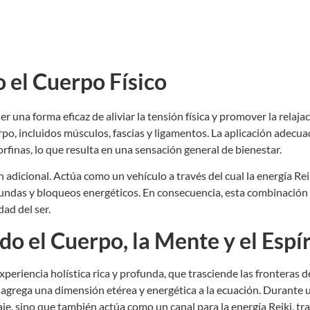
 el Cuerpo Físico
una forma eficaz de aliviar la tensión física y promover la relajac
rpo, incluidos músculos, fascias y ligamentos. La aplicación adecu
dorfinas, lo que resulta en una sensación general de bienestar.
 adicional. Actúa como un vehículo a través del cual la energía Rei
undas y bloqueos energéticos. En consecuencia, esta combinación a
ad del ser.
do el Cuerpo, la Mente y el Espír
 experiencia holística rica y profunda, que trasciende las fronteras 
i agrega una dimensión etérea y energética a la ecuación. Durante 
je, sino que también actúa como un canal para la energía Reiki, tra