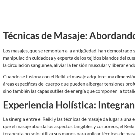
Técnicas de Masaje: Abordando
Los masajes, que se remontan a la antigüedad, han demostrado ser 
manipulación cuidadosa y experta de los tejidos blandos del cue
la circulación sanguínea, aliviar la tensión muscular y liberar en
Cuando se fusiona con el Reiki, el masaje adquiere una dimensión
áreas específicas del cuerpo que pueden albergar tensiones prof
sino también las capas sutiles de energía que componen la totalid
Experiencia Holística: Integran
La sinergia entre el Reiki y las técnicas de masaje da lugar a una
que el masaje aborda los aspectos tangibles y corpóreos, el Reik
terapeuta no solo utiliza sus manos para aplicar técnicas de masa