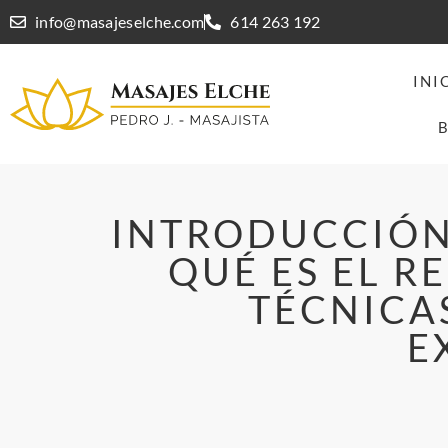
info@masajeselche.com
614 263 192
INI
INTRODUCCIÓN 
QUÉ ES EL R
TÉCNICA
E