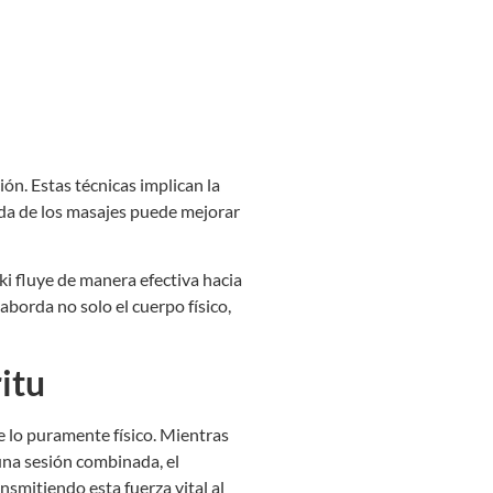
ión. Estas técnicas implican la
ada de los masajes puede mejorar
ki fluye de manera efectiva hacia
borda no solo el cuerpo físico,
itu
de lo puramente físico. Mientras
una sesión combinada, el
nsmitiendo esta fuerza vital al