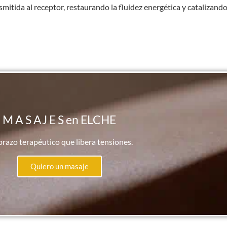
nsmitida al receptor, restaurando la fluidez energética y catalizand
M A S AJ E S en ELCHE
brazo terapéutico que libera tensiones.
Quiero un masaje